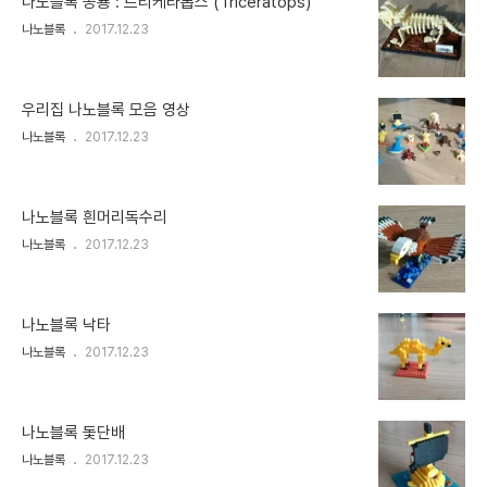
나노블록 공룡 : 트리케라톱스 (Triceratops)
나노블록
2017.12.23
우리집 나노블록 모음 영상
나노블록
2017.12.23
나노블록 흰머리독수리
나노블록
2017.12.23
나노블록 낙타
나노블록
2017.12.23
나노블록 돛단배
나노블록
2017.12.23