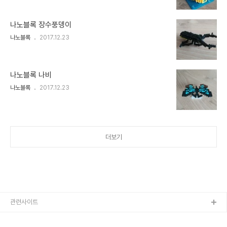
나노블록 장수풍뎅이
나노블록
2017.12.23
나노블록 나비
나노블록
2017.12.23
더보기
관련사이트