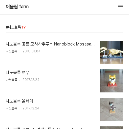
어울림 farm
나노블록
19
나노블록 공룡 모사사우루스 Nanoblock Mosasaur
us
나노블록
2018.01.04
나노블록 여우
나노블록
2017.12.24
나노블록 올빼미
나노블록
2017.12.24