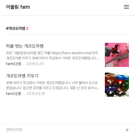
어울림 farm
개코도마뱀
2
허물 벗는 개코도마뱀
하얀 그물망(망사)처럼 생긴 허물 https://farm.eoullim.me/109
개코도마뱀 키우기 첫째 아이가 학교에서 가져온 개코도마뱀입니다.
너무 빨라서 손으로 못잡습니다. 잡으면 꼬리를 자르고 도망갑니다. 새
farm/곤충
2019.12.31
로 난 꼬리 보이시죠? 지금까지 두번 꼬리를 잘랐는데 잘린 꼬리는 병
아리 주었습니다. 한.. farm.eoullim.me
개코도마뱀 키우기
첫째 아이가 학교에서 가져온 개코도마뱀입니다. 너무 빨라서 손으로
못잡습니다. 잡으면 꼬리를 자르고 도망갑니다. 새로 난 꼬리 보이시
죠? 지금까지 두번 꼬리를 잘랐는데 잘린 꼬리는 병아리 주었습니다.
farm/곤충
2019.03.10
한번은 자고 일어나 보니 탈출했더군요. 어디 하수구로 간 것은 아닌지
걱정했는데 다행히 며칠 후 장난감통에서 발견했습니다. 개코도마뱀
발가락 발가락이 다섯개네요. 키우다 보니 허물까지 벗었네요. 개코도
마뱀 허물 먹이는 밀웜을 주고 있습니다. 밀웜을 잡아 넣어주는 것이
아니라 밀웜과 같이 키우고 있습니다. 처음에는 밀웜을 사다가 주었는
데 장수풍뎅이 키우면서 밀웜도 키워볼까하여 키웠더니 번식력이 대
단하네요. 중간중간 밀웜 허물도 보이시죠? 물도 주긴하는데 안주어도
관련사이트
잘 사는 것 같습니다. https://farm...