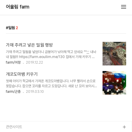
어울림 farm
밀웜
2
가재 주려고 넣은 밀웜 행방
가재 주려고 밀웜을 넣었더니 금붕어가 낚아채 먹고 있네요 ^^;;; 내놔
내 밀웜!!! https://farm.eoullim.me/130 집에서 가재 키우기 아
이가 학교에서 새끼 가재 4마리를 가져 왔어요 가재가 살 구피 어항
farm/어항
2019.12.22
새끼 가재 (숨은그림찾기) 구피에게 잡혀먹힐 줄 알았는데 쑥쑥 크네
요 새끼 가재와 새끼 구피 배에 파란 줄이 있네요 가재 허물입니다 구
개코도마뱀 키우기
피.. farm.eoullim.me
첫째 아이가 학교에서 가져온 개코도마뱀입니다. 너무 빨라서 손으로
못잡습니다. 잡으면 꼬리를 자르고 도망갑니다. 새로 난 꼬리 보이시
죠? 지금까지 두번 꼬리를 잘랐는데 잘린 꼬리는 병아리 주었습니다.
farm/곤충
2019.03.10
한번은 자고 일어나 보니 탈출했더군요. 어디 하수구로 간 것은 아닌지
걱정했는데 다행히 며칠 후 장난감통에서 발견했습니다. 개코도마뱀
발가락 발가락이 다섯개네요. 키우다 보니 허물까지 벗었네요. 개코도
마뱀 허물 먹이는 밀웜을 주고 있습니다. 밀웜을 잡아 넣어주는 것이
아니라 밀웜과 같이 키우고 있습니다. 처음에는 밀웜을 사다가 주었는
데 장수풍뎅이 키우면서 밀웜도 키워볼까하여 키웠더니 번식력이 대
단하네요. 중간중간 밀웜 허물도 보이시죠? 물도 주긴하는데 안주어도
관련사이트
잘 사는 것 같습니다. https://farm...