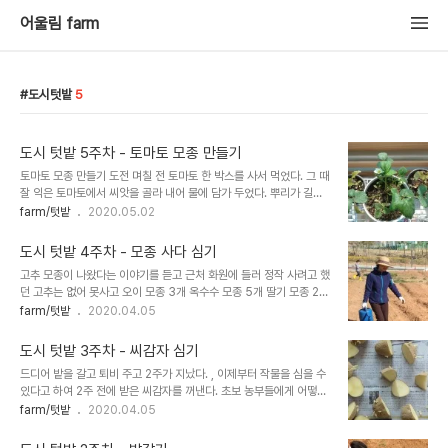
어울림 farm
도시텃밭
5
도시 텃밭 5주차 - 토마토 모종 만들기
토마토 모종 만들기 도전 며칠 전 토마토 한 박스를 사서 먹었다. 그 때
잘 익은 토마토에서 씨앗을 골라 내어 물에 담가 두었다. 뿌리가 길게
나와 김 먹고 남은 플라스틱에 상토가 아닌 막흙을 넣고 나무젓가락으
farm/텃밭
2020.05.02
로 흙에 구멍을 내고 씨앗을 하나씩 심었다. 지난주에 산 딸기 모종에
서 꽃이 활짝 피었다. 이번주는 집에서 힘없이 비실비실 커가고 있던
도시 텃밭 4주차 - 모종 사다 심기
상추를 화분째 들고와 텃밭에 심었다. 잘 자라겠지... 이날은 2020.
고추 모종이 나왔다는 이야기를 듣고 근처 화원에 들러 정작 사려고 했
4. 11. (토) 이다. https://farm.eoullim.me/144 도시 텃밭을 시
던 고추는 없어 못사고 오이 모종 3개 옥수수 모종 5개 딸기 모종 2개
작하며 텃밭을 시작하며 그 동안의 삶은 풍요롭고 편리했다. 그 풍요와
(대추)방울 토마토 모종 1개를 사서 텃밭에 갔다. 2주 전에 심은 양파
farm/텃밭
2020.04.05
편리를 쫓으며 더 큰 성장을 위해 달려왔다. 그것이 정의인냥... 힘이
모습이다. 오이 모종 3개와 방울 토마토를 심었다. 아직 아침 저녁으
없어 당했던 수모의 역사 앞에 성장을 통해 힘을 키우는 것� ..
로 쌀쌀하다 바람도 세다 아침에 서리가 내린다는 이야기도 있다. 너무
도시 텃밭 3주차 - 씨감자 심기
이르게 심은 것은 아닌지 걱정이다. 열심히 물을 나르고 나르고 날랐
드디어 밭을 갈고 퇴비 주고 2주가 지났다. , 이제부터 작물을 심을 수
다. 옥수수도 심었다. 옥수수는 키가 커 북쪽 방향 가장자리에 심었다.
있다고 하여 2주 전에 받은 씨감자를 꺼낸다. 초보 농부들에게 어떻게
장인어른은 옥수수가 밟힐까봐 위로 길을 더낸다 덕분에 밭이 넓어졌
해야 하는지 친절하게 가이드북을 함께 주셨는데 이제서야 꺼내 읽어
farm/텃밭
2020.04.05
다. 심는 것은 재미있다. 자라고 열매 맺고 따는 것도 재미있겠지... 이
보니 씨감자를 달걀 반만하게 잘라 하루 이틀 후 숯가루를 묻혀 심어야
날은 2020년 4월 4일 토요일이다. 너무 이른 탓인가 2주 후 오이와
된다고 한다. 바로 갈 수 없었다. 내일을 기약하며 감자를 자른다. 작년
토마토는 흙..