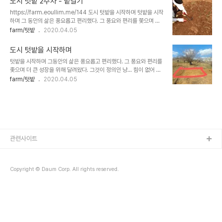
도시 텃밭 2주차 - 밭갈기
에 토종 콩과 배추 강의를 듣고 얻은 씨앗도 꺼내 준비한다. 그 다음날
https://farm.eoullim.me/144 도시 텃밭을 시작하며 텃밭을 시작
가족들과 함께 감자와 콩, 상추 등을 심었다. 장인어른은 아이들이 있
하며 그 동안의 삶은 풍요롭고 편리했다. 그 풍요와 편리를 쫓으며 더
어 좋으신지 농사 초보가 걱정이신지 함께 하시며 큰일을 해주신다.
큰 성장을 위해 달려왔다. 그것이 정의인냥... 힘이 없어 당했던 수모의
farm/텃밭
2020.04.05
https://farm.eoullim.me/144 도시 텃밭을 시작하며 텃밭을 시작
역사 앞에 성장을 통해 힘을 키우는 것이 정의였다. 어느..
하며 그 동안의 삶은 풍요롭고 편리했다. 그 풍요와 편리를 쫓으며 더
farm.eoullim.me 밭을 갈고 퇴비를 주고 2주 후에나 심을 것을 준
큰 성..
도시 텃밭을 시작하며
비해 오면 되는 것을 한 주전 밭 간 것이 마음에 들지 않았는지 가족을
텃밭을 시작하며 그동안의 삶은 풍요롭고 편리했다. 그 풍요와 편리를
호출해 다시 찾았다. 이제 좀 밭 같다. 굳은 땅이 있어 삽으로 애써 뒤
좇으며 더 큰 성장을 위해 달려왔다. 그것이 정의인 냥... 힘이 없어 당
집는데 4평 짜리도 농사 초보에게는 꽤 힘이 든다. 텃밭지기님이 양파
했던 수모의 역사 앞에 성장을 통해 힘을 키우는 것이 정의였다. 어느
farm/텃밭
2020.04.05
모종을 나눠 주셔 한쪽에 심었다. 밭만 갈고 왔다면 허전했을 텐데 양
덧 인생의 가을이 찾아오고 돌아보니 그 쫓았던 풍요는 가을이면 농부
파가 있어서 내심 뿌듯했다. 이날은 2020년 3월 21일 토요일이다..
의 땀으로 맺은 열매처럼 성스러운 대가인 줄 알았으나 실은 독이었다.
성장의 이면은 극도의 이기주의였다. 자연과 인간이 공생할 수 없고 심
지어 인류의 미래도 암울하게 만들었다 오로지 현세대를, 기성세대를
위한 성장이었다. 나는 다 이루고 씨를 뿌려 떠나려하는데 그 씨가 자
랄 지구는 오염되어 더 이상 살수 없는 별이 되어간다. 이미 늦었다는
이야기도 있다. 이대로의 삶을 지속할 수 없어 바꾸려한다. 농촌으로
관련사이트
가면 될까? 자급자족하며 살..
Copyright © Daum Corp. All rights reserved.